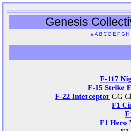
Genesis Collect
#
A
B
C
D
E
F
G
H
F-117 Ni
F-15 Strike E
F-22 Interceptor
GG Ch
F1 C
F
F1 Hero