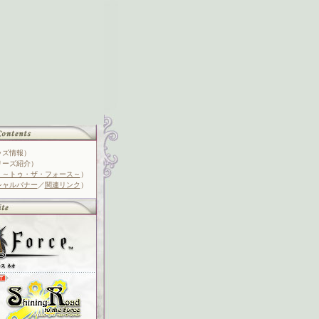
ッズ情報）
リーズ紹介）
 ～トゥ・ザ・フォース～
）
シャルバナー
／
関連リンク
）