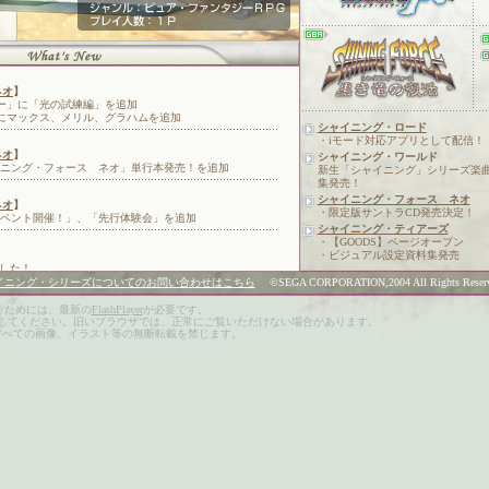
シャイニング・ロード
・iモード対応アプリとして配信！
シャイニング・ワールド
新生「シャイニング」シリーズ楽
集発売！
シャイニング・フォース ネオ
・限定版サントラCD発売決定！
シャイニング・ティアーズ
・【GOODS】ページオープン
・ビジュアル設定資料集発売
イニング・シリーズについてのお問い合わせはこちら
©SEGA CORPORATION,2004 All Rights Reser
くためには、最新の
FlashPlayer
が必要です。
SSを有効にしてください。旧いブラウザでは、正常にご覧いただけない場合があります。
すべての画像、イラスト等の無断転載を禁じます。
。